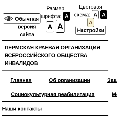
Цветовая
Размер
схема:
A
A
шрифта:
A
Обычная
A
A
A
версия
Настройки
сайта
ПЕРМСКАЯ КРАЕВАЯ ОРГАНИЗАЦИЯ
ВСЕРОССИЙСКОГО ОБЩЕСТВА
ИНВАЛИДОВ
Главная
Об организации
Защ
Социокультурная реабилитация
М
Наши контакты