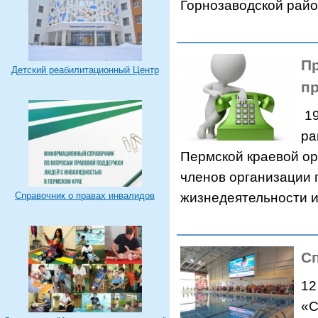
Горнозаводской рай
П
Детский реабилитационный Центр
п
19
ра
Пермской краевой ор
членов организации 
жизнедеятельности 
Справочник о правах инвалидов
Сп
12
«С