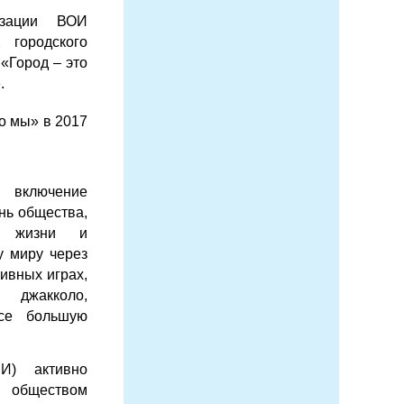
изации ВОИ
 городского
«Город – это
.
то мы» в 2017
 включение
нь общества,
а жизни и
у миру через
ивных играх,
 джакколо,
се большую
И) активно
 обществом