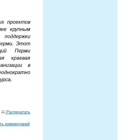
ых проектов
лее крупным
оддержки
Перми. Этот
аций Перми
ая краевая
анизации в
еоднократно
урса.
|
Распечатать
ть комментарий