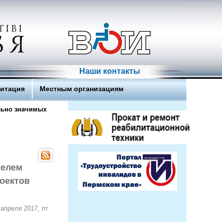
Наши контакты
литация
Местным организациям
льно значимых
телем
оектов
 апреля 2017, пт