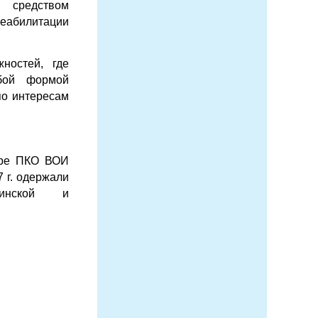
я средством
абилитации
ностей, где
бой формой
по интересам
уре ПКО ВОИ
 г. одержали
хинской и