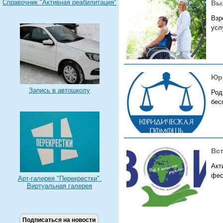
Справочник "Активная реабилитация"
Вых
Взр
усл
Юр
Запись в автошколу
Род
бес
Вс
Акт
фес
Арт-галерея "Перекрестки".
Виртуальная галерея
Подписаться на новости