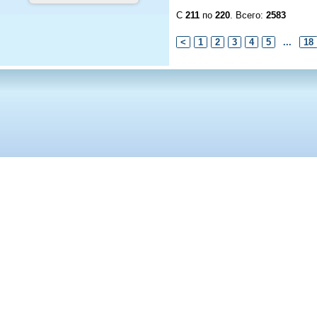
С
211
по
220
. Всего:
2583
<
1
2
3
4
5
...
18