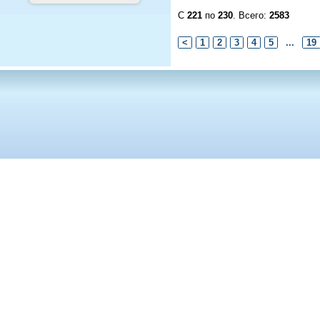
С
221
по
230
. Всего:
2583
<
1
2
3
4
5
...
19