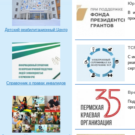
Юр
В и
про
Детский реабилитационный Центр
ТС
​С 
реа
сер
Справочник о правах инвалидов
Вр
Под
орг