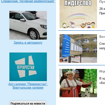
Справочник "Активная реабилитация"
Пут
28 
При
Бо
Запись в автошколу
Спе
кап
Игр
В к
«Бе
Арт-галерея "Перекрестки".
Виртуальная галерея
Подписаться на новости