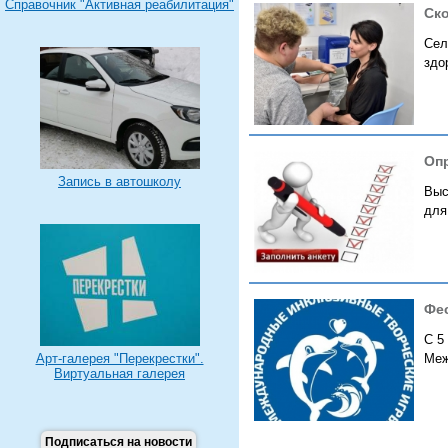
Справочник "Активная реабилитация"
Ск
Сел
здо
Опр
Запись в автошколу
Выс
для
Фе
С 5
Меж
Арт-галерея "Перекрестки".
Виртуальная галерея
Подписаться на новости