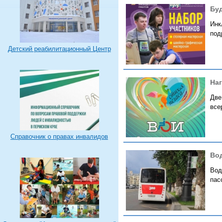
Бу
Инк
под
Детский реабилитационный Центр
На
Две
все
Справочник о правах инвалидов
Во
Вод
пас