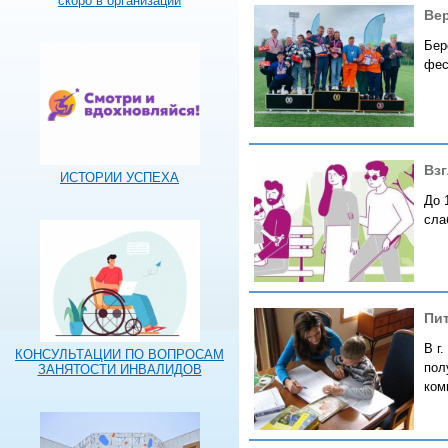
скоро в организации
Ве
Бер
фес
Вз
ИСТОРИИ УСПЕХА
​До
сла
Пи
В г
КОНСУЛЬТАЦИИ ПО ВОПРОСАМ
пол
ЗАНЯТОСТИ ИНВАЛИДОВ
ком