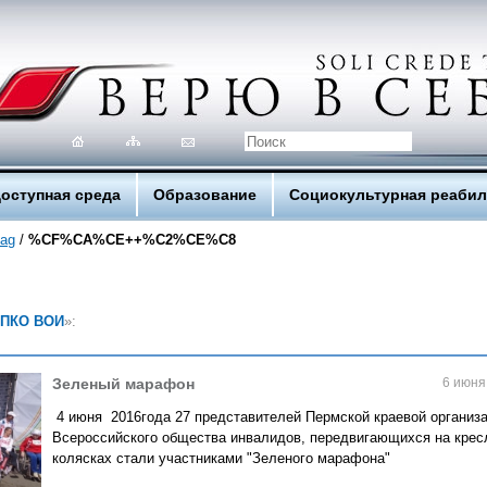
оступная среда
Образование
Социокультурная реаби
tag
/
%CF%CA%CE++%C2%CE%C8
ПКО ВОИ
»:
Зеленый марафон
6 июня
4 июня 2016года 27 представителей Пермской краевой организ
Всероссийского общества инвалидов, передвигающихся на крес
колясках стали участниками "Зеленого марафона"