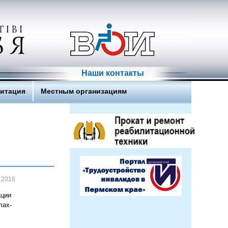
Наши контакты
литация
Местным организациям
 2016
ации
лах-