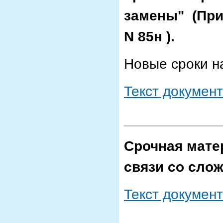
замены" (Прик
N 85н ).
Новые сроки на
Текст докумен
____________
Срочная мате
связи со сло
Текст докумен
____________