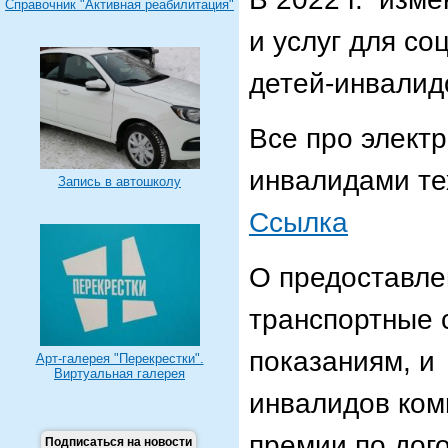
Справочник "Активная реабилитация"
и услуг для с
детей-инвалид
Все про элект
инвалидами те
Запись в автошколу
Ссылка
О предоставле
транспортные 
показаниям, и
Арт-галерея "Перекрестки".
Виртуальная галерея
инвалидов ком
премии по до
Подписаться на новости